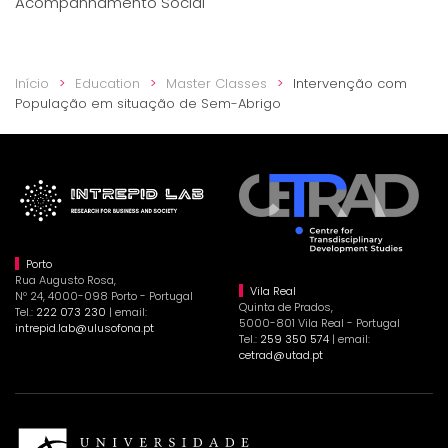
Acompanhamento Social
Início
Education
Master Classes
Intervenção com
População em situação de Sem-Abrigo
Porto
Rua Augusto Rosa,
Vila Real
Nº 24, 4000-098 Porto - Portugal
Quinta de Prados,
Tel.:
222 073 230
| email:
5000-801 Vila Real - Portugal
intrepid.lab@ulusofona.pt
Tel.:
259 350 574
| email:
cetrad@utad.pt