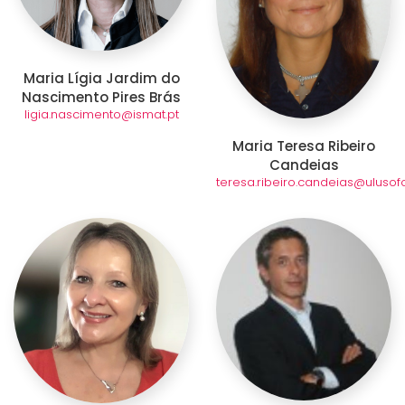
Maria Lígia Jardim do
Nascimento Pires Brás
ligia.nascimento@ismat.pt
Maria Teresa Ribeiro
Candeias
teresa.ribeiro.candeias@ulusof