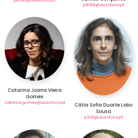
p8585@ulusofona.pt
p6186@ulusofona.pt
Catarina Joana Vieira
Gomes
catarina.gomes@ulusofona.pt
Cátia Sofia Duarte Lobo
Sousa
p3311@ulusofona.pt