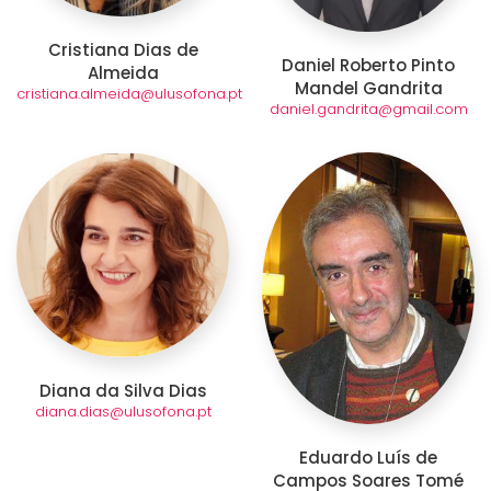
Cristiana Dias de
Daniel Roberto Pinto
Almeida
Mandel Gandrita
cristiana.almeida@ulusofona.pt
daniel.gandrita@gmail.com
Diana da Silva Dias
diana.dias@ulusofona.pt
Eduardo Luís de
Campos Soares Tomé