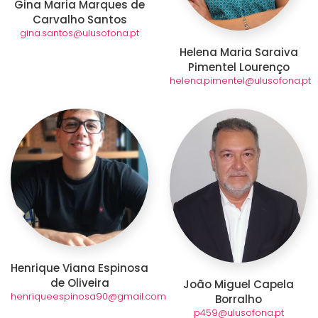
Gina Maria Marques de
Carvalho Santos
gina.santos@ulusofona.pt
Helena Maria Saraiva
Pimentel Lourenço
helena.pimentel@ulusofona.pt
Henrique Viana Espinosa
de Oliveira
João Miguel Capela
henriqueespinosa90@gmail.com
Borralho
p459@ulusofona.pt