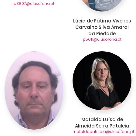
p3807@ulusofona.pt
Lúcia de Fátima Viveiros
Carvalho Silva Amaral
da Piedade
p5611@ulusofona.pt
Mafalda Luísa de
Almeida Serra Patuleia
mafaldapatuleia@ulusofona.pt