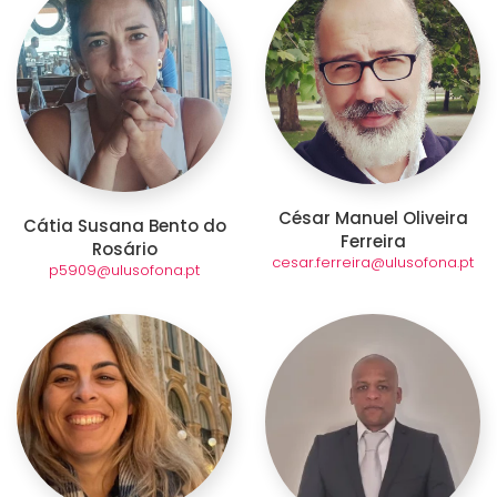
César Manuel Oliveira
Cátia Susana Bento do
Ferreira
Rosário
cesar.ferreira@ulusofona.pt
p5909@ulusofona.pt