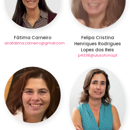
Fátima Carneiro
Felipa Cristina
anafatima.carneiro@gmail.com
Henriques Rodrigues
Lopes dos Reis
p4338@ulusofona.pt