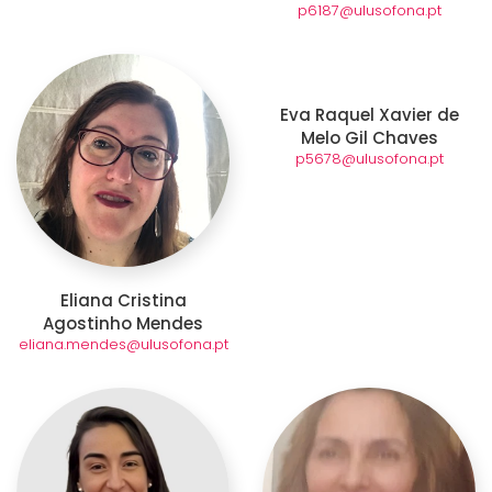
p6187@ulusofona.pt
Eva Raquel Xavier de
Melo Gil Chaves
p5678@ulusofona.pt
Eliana Cristina
Agostinho Mendes
eliana.mendes@ulusofona.pt