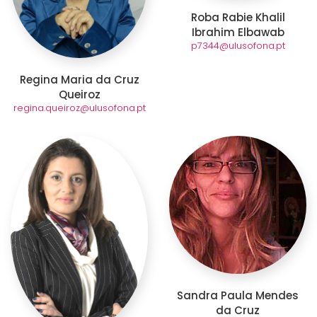
Roba Rabie Khalil
Ibrahim Elbawab
p7344@ulusofona.pt
Regina Maria da Cruz
Queiroz
regina.queiroz@ulusofona.pt
Sandra Paula Mendes
da Cruz