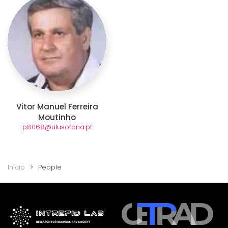
Vitor Manuel Ferreira
Moutinho
p8068@ulusofona.pt
Início
People