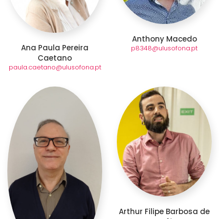
Anthony Macedo
Ana Paula Pereira
p8348@ulusofona.pt
Caetano
paula.caetano@ulusofona.pt
Arthur Filipe Barbosa de