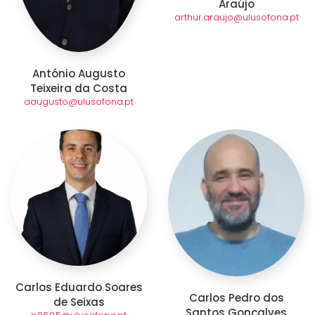
Araújo
arthur.araujo@ulusofona.pt
António Augusto
Teixeira da Costa
aaugusto@ulusofona.pt
Carlos Eduardo Soares
Carlos Pedro dos
de Seixas
Santos Gonçalves