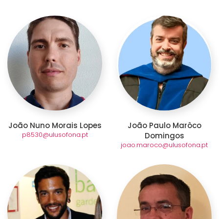
João Nuno Morais Lopes
João Paulo Marôco
p8530@ulusofona.pt
Domingos
joao.maroco@ulusofona.pt