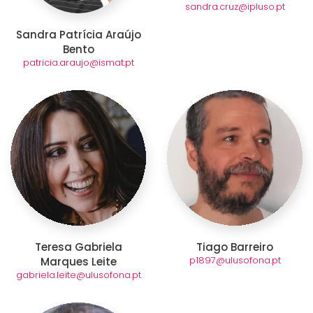
sandra.cruz@ipluso.pt
Sandra Patrícia Araújo
Bento
patricia.araujo@ismat.pt
Teresa Gabriela
Tiago Barreiro
p1897@ulusofona.pt
Marques Leite
gabriela.leite@ulusofona.pt