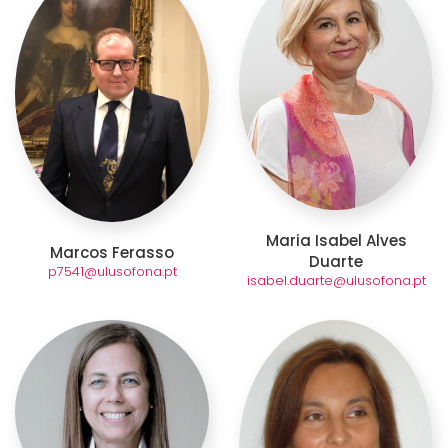
Maria Isabel Alves
Marcos Ferasso
Duarte
p7541@ulusofona.pt
isabel.duarte@ulusofona.pt