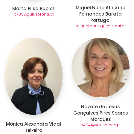
Miguel Nuno Africano
Marta Elisa Bubicz
Fernandes Barata
p7052@ulusofona.pt
Portugal
miguel.portugal@ismat.pt
Nazaré de Jesus
Gonçalves Pires Soares
Marques
Mónica Alexandra Vidal
p4944@ulusofona.pt
Teixeira