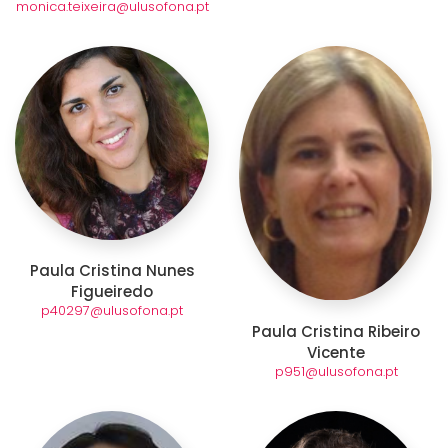
monica.teixeira@ulusofona.pt
Paula Cristina Nunes
Figueiredo
p40297@ulusofona.pt
Paula Cristina Ribeiro
Vicente
p951@ulusofona.pt