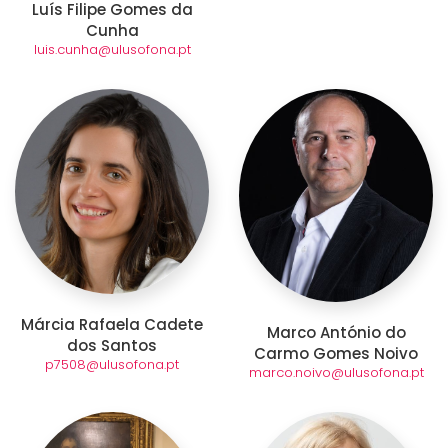
Luís Filipe Gomes da
Cunha
luis.cunha@ulusofona.pt
Márcia Rafaela Cadete
Marco António do
dos Santos
Carmo Gomes Noivo
p7508@ulusofona.pt
marco.noivo@ulusofona.pt